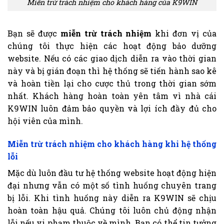
Miễn trừ trách nhiệm cho khách hàng của K9WIN
Bạn sẽ được
miễn trừ trách nhiệm
khi đơn vị của
chúng tôi thực hiện các hoạt động bảo dưỡng
website. Nếu có các giao dịch diễn ra vào thời gian
này và bị gián đoạn thì hệ thống sẽ tiến hành sao kê
và hoàn tiền lại cho cược thủ trong thời gian sớm
nhất. Khách hàng hoàn toàn yên tâm vì nhà cái
K9WIN luôn đảm bảo quyền và lợi ích đầy đủ cho
hội viên của mình.
Miễn trừ trách nhiệm cho khách hàng khi hệ thống
lỗi
Mặc dù luôn đầu tư hệ thống website hoạt động hiện
đại nhưng vẫn có một số tình huống chuyên trang
bị lỗi. Khi tình huống này diễn ra K9WIN sẽ chịu
hoàn toàn hậu quả. Chúng tôi luôn chủ động nhận
lỗi nếu vi phạm thuộc về mình. Bạn có thể tin tưởng