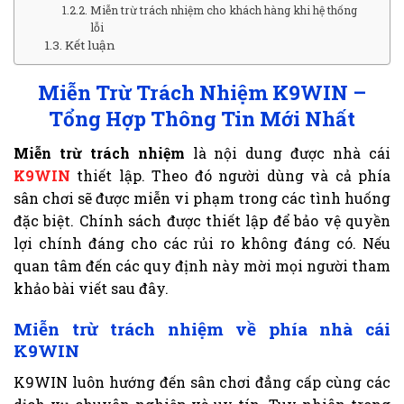
Miễn trừ trách nhiệm cho khách hàng khi hệ thống
lỗi
Kết luận
Miễn Trừ Trách Nhiệm K9WIN –
Tổng Hợp Thông Tin Mới Nhất
Miễn trừ trách nhiệm
là nội dung được nhà cái
K9WIN
thiết lập. Theo đó người dùng và cả phía
sân chơi sẽ được miễn vi phạm trong các tình huống
đặc biệt. Chính sách được thiết lập để bảo vệ quyền
lợi chính đáng cho các rủi ro không đáng có. Nếu
quan tâm đến các quy định này mời mọi người tham
khảo bài viết sau đây.
Miễn trừ trách nhiệm về phía nhà cái
K9WIN
K9WIN luôn hướng đến sân chơi đẳng cấp cùng các