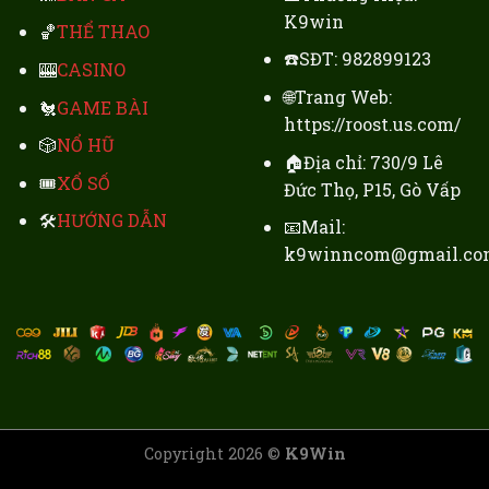
K9win
🏀
THỂ THAO
☎️SĐT: 982899123
🎰
CASINO
🌐Trang Web:
🐔
GAME BÀI
https://roost.us.com/
🎲
NỔ HŨ
🏠Địa chỉ: 730/9 Lê
🎟️
XỔ SỐ
Đức Thọ, P15, Gò Vấp
🛠️
HƯỚNG DẪN
📧Mail:
k9winncom@gmail.co
Copyright 2026 ©
K9Win