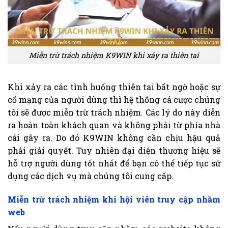
Miễn trừ trách nhiệm K9WIN khi xảy ra thiên tai
Khi xảy ra các tình huống thiên tai bất ngờ hoặc sự
cố mạng của người dùng thì hệ thống cá cược chúng
tôi sẽ được miễn trừ trách nhiệm. Các lý do này diễn
ra hoàn toàn khách quan và không phải từ phía nhà
cái gây ra. Do đó K9WIN không cần chịu hậu quả
phải giải quyết. Tuy nhiên đại diện thương hiệu sẽ
hỗ trợ người dùng tốt nhất để bạn có thể tiếp tục sử
dụng các dịch vụ mà chúng tôi cung cấp.
Miễn trừ trách nhiệm khi hội viên truy cập nhầm
web