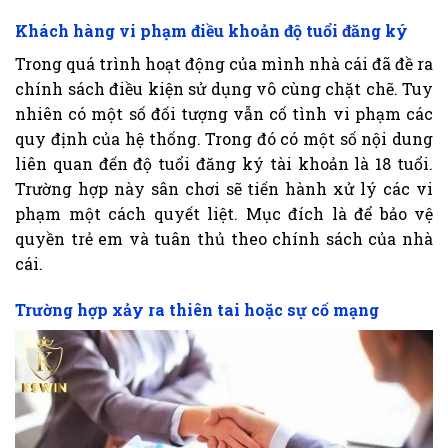
Khách hàng vi phạm điều khoản độ tuổi đăng ký
Trong quá trình hoạt động của mình nhà cái đã đề ra
chính sách điều kiện sử dụng vô cùng chặt chẽ. Tuy
nhiên có một số đối tượng vẫn cố tình vi phạm các
quy định của hệ thống. Trong đó có một số nội dung
liên quan đến độ tuổi đăng ký tài khoản là 18 tuổi.
Trường hợp này sân chơi sẽ tiến hành xử lý các vi
phạm một cách quyết liệt. Mục đích là để bảo vệ
quyền trẻ em và tuân thủ theo chính sách của nhà
cái.
Trường hợp xảy ra thiên tai hoặc sự cố mạng