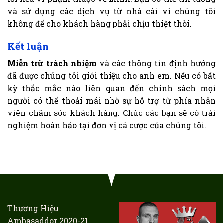
và sử dụng các dịch vụ từ nhà cái vì chúng tôi
không để cho khách hàng phải chịu thiệt thòi.
Kết luận
Miễn trừ trách nhiệm
và các thông tin định hướng
đã được chúng tôi giới thiệu cho anh em. Nếu có bất
kỳ thắc mắc nào liên quan đến chính sách mọi
người có thể thoải mái nhờ sự hỗ trợ từ phía nhân
viên chăm sóc khách hàng. Chúc các bạn sẽ có trải
nghiệm hoàn hảo tại đơn vị cá cược của chúng tôi.
Thương Hiệu
Ambasaddor 2020-21