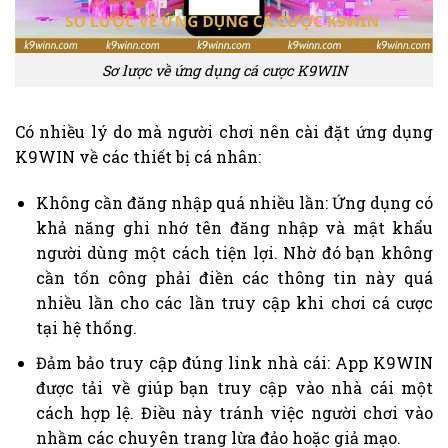
Sơ lược về ứng dụng cá cược K9WIN
Có nhiều lý do mà người chơi nên cài đặt ứng dụng
K9WIN về các thiết bị cá nhân:
Không cần đăng nhập quá nhiều lần: Ứng dụng có
khả năng ghi nhớ tên đăng nhập và mật khẩu
người dùng một cách tiện lợi. Nhờ đó bạn không
cần tốn công phải điền các thông tin này quá
nhiều lần cho các lần truy cập khi chơi cá cược
tại hệ thống.
Đảm bảo truy cập đúng link nhà cái: App K9WIN
được tải về giúp bạn truy cập vào nhà cái một
cách hợp lệ. Điều này tránh việc người chơi vào
nhầm các chuyên trang lừa đảo hoặc giả mạo.