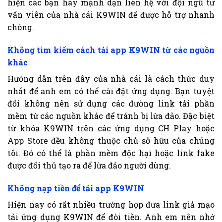
hiện các bạn hãy mạnh dạn liên hệ với đội ngũ tư
vấn viên của nhà cái K9WIN để được hỗ trợ nhanh
chóng.
Không tìm kiếm cách tải app K9WIN từ các nguồn
khác
Hướng dẫn trên đây của nhà cái là cách thức duy
nhất để anh em có thể cài đặt ứng dụng. Bạn tuyệt
đối không nên sử dụng các đường link tải phần
mềm từ các nguồn khác để tránh bị lừa đảo. Đặc biệt
từ khóa K9WIN trên các ứng dụng CH Play hoặc
App Store đều không thuộc chủ sở hữu của chúng
tôi. Đó có thể là phần mềm độc hại hoặc link fake
được đối thủ tạo ra để lừa đảo người dùng.
Không nạp tiền để tải app K9WIN
Hiện nay có rất nhiều trường hợp đưa link giả mạo
tải ứng dụng K9WIN để đòi tiền. Anh em nên nhớ