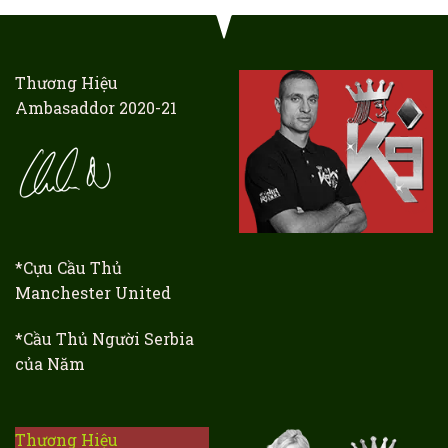
Thương Hiệu
Ambasaddor 2020-21
*Cựu Cầu Thủ
Manchester United
*Cầu Thủ Người Serbia
của Năm
Thương Hiệu