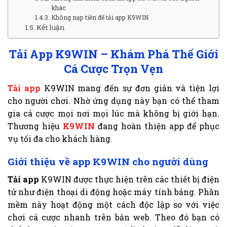
khác
Không nạp tiền để tải app K9WIN
Kết luận
Tải App K9WIN – Khám Phá Thế Giới
Cá Cược Trọn Vẹn
Tải app
K9WIN mang đến sự đơn giản và tiện lợi
cho người chơi. Nhờ ứng dụng này bạn có thể tham
gia cá cược mọi nơi mọi lúc mà không bị giới hạn.
Thương hiệu
K9WIN
đang hoàn thiện app để phục
vụ tối đa cho khách hàng.
Giới thiệu về app K9WIN cho người dùng
Tải app
K9WIN được thực hiện trên các thiết bị điện
tử như điện thoại di động hoặc máy tính bảng. Phần
mềm này hoạt động một cách độc lập so với việc
chơi cá cược nhanh trên bản web. Theo đó bạn có