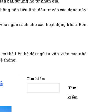
sân bãi, sự ủng hộ từ khán giả.
không nên liều lĩnh đầu tư vào các dạng này
 vào ngân sách cho các hoạt động khác. Bên
có thể liên hệ đội ngũ tư vấn viên của nhà
hệ thống.
Tìm kiếm
ủ
Tìm
kiếm