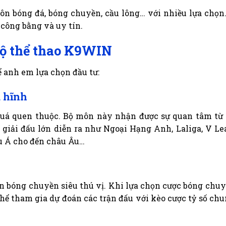
n bóng đá, bóng chuyền, cầu lông… với nhiều lựa chọn. 
 công bằng và uy tín.
 độ thể thao K9WIN
 anh em lựa chọn đầu tư:
u hĩnh
quá quen thuộc. Bộ môn này nhận được sự quan tâm từ 
iải đấu lớn diễn ra như Ngoại Hạng Anh, Laliga, V L
âu Á cho đến châu Âu…
 bóng chuyền siêu thú vị. Khi lựa chọn cược bóng chuyề
ể tham gia dự đoán các trận đấu với kèo cược tỷ số chu