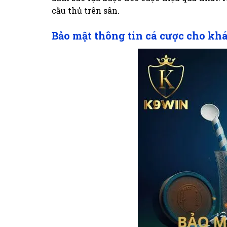
cầu thủ trên sân.
Bảo mật thông tin cá cược cho kh