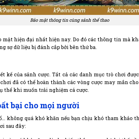
Bảo mật thông tin cùng sảnh thể thao
mật hiện đại nhất hiện nay. Do đó các thông tin mà kh
 sợ dữ liệu bị đánh cắp bởi bên thứ ba.
iết kế của sảnh cược. Tất cả các danh mục trò chơi đượ
ời chơi đã có thể hoàn thành các vòng cược may mắn cho
ụ thể khi muốn trải nghiệm cá cược.
ất bại cho mọi người
rổ… không quá khó khăn nếu bạn chịu khó tham khảo thôn
i sau đây: