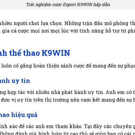
Trải nghiệm cược Esport K9WIN hấp dẫn
c nhiều người chơi lựa chọn. Những trận đấu mô phỏng t
gia cá cược mọi nơi mọi lúc với tính năng hỗ trợ từ p
ảnh thể thao K9WIN
i luôn cố gắng hoàn thiện sảnh cược để mang đến sự phục
ành uy tín
g hợp tác với nhiều nhà phát hành uy tín. Anh em có t
 đơn vị uy tín trên thị trường nên cam kết mang đến sự h
hao hiệu quả
ính xác để các anh em tham khảo. Tại đây các chuyên gi
hững đánh giá, bình luận từ cao thủ sẽ giúp bạn có cái