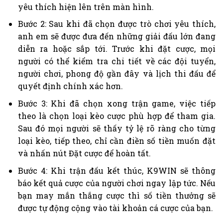
yêu thích hiện lên trên màn hình.
Bước 2: Sau khi đã chọn được trò chơi yêu thích,
anh em sẽ được đưa đến những giải đấu lớn đang
diễn ra hoặc sắp tới. Trước khi đặt cược, mọi
người có thể kiểm tra chi tiết về các đội tuyển,
người chơi, phong độ gần đây và lịch thi đấu để
quyết định chính xác hơn.
Bước 3: Khi đã chọn xong trận game, việc tiếp
theo là chọn loại kèo cược phù hợp để tham gia.
Sau đó mọi người sẽ thấy tỷ lệ rõ ràng cho từng
loại kèo, tiếp theo, chỉ cần điền số tiền muốn đặt
và nhấn nút Đặt cược để hoàn tất.
Bước 4: Khi trận đấu kết thúc, K9WIN sẽ thông
báo kết quả cược của người chơi ngay lập tức. Nếu
bạn may mắn thắng cược thì số tiền thưởng sẽ
được tự động cộng vào tài khoản cá cược của bạn.