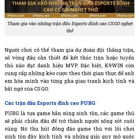
Tham gia vào những trận đấu Esports đỉnh cao CS:GO nghẹt
thở
Người chơi có thể tham gia dự đoán đội thắng trận,
số vòng đấu cần thiết để kết thúc trận hoặc tuyển
thủ nào đạt danh hiệu MVP. Đặc biệt, K9WIN còn
cung cấp những kèo cược theo thời gian thực để anh
em hòa mình vào từng pha giao tranh kịch tính và
bất ngờ của CS:GO.
Các trận đấu Esports đỉnh cao PUBG
PUBG là tựa game bắn súng sinh tồn, các game thủ
sẽ phải chiến đấu để trở thành người sống sót cuối
cùng. Nó thu hút đông đảo game thủ với lối chơi
sinh tồn đầy kịch tính và những giải quy mô quốc