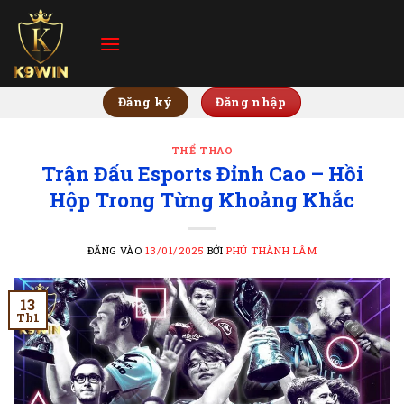
Bỏ
qua
nội
dung
Đăng ký
Đăng nhập
THỂ THAO
Trận Đấu Esports Đỉnh Cao – Hồi
Hộp Trong Từng Khoảng Khắc
ĐĂNG VÀO
13/01/2025
BỞI
PHÚ THÀNH LÂM
13
Th1