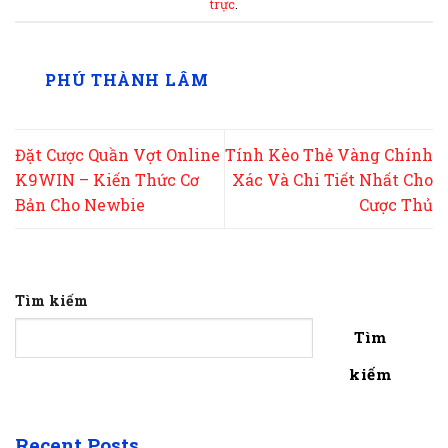
trực
.
PHÚ THÀNH LÂM
Đặt Cược Quần Vợt Online
Tính Kèo Thẻ Vàng Chính
K9WIN – Kiến Thức Cơ
Xác Và Chi Tiết Nhất Cho
Bản Cho Newbie
Cược Thủ
Tìm kiếm
Tìm
kiếm
Recent Posts