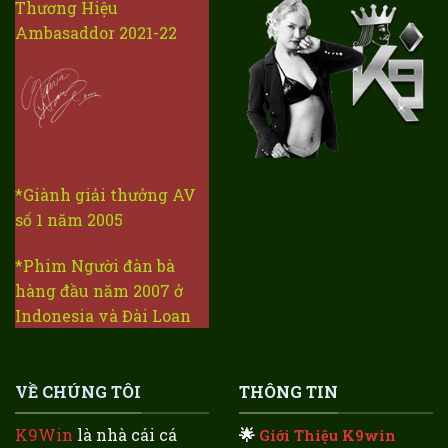
Thương Hiệu
Ambasaddor 2021-22
*Giành giải thưởng AV
số 1 năm 2005
*Phim Người đàn bà
hàng đầu năm 2007 ở
Indonesia và Đài Loan
VỀ CHÚNG TÔI
THÔNG TIN
K9Win
là nhà cái cá
🌟
Giới Thiệu K9win