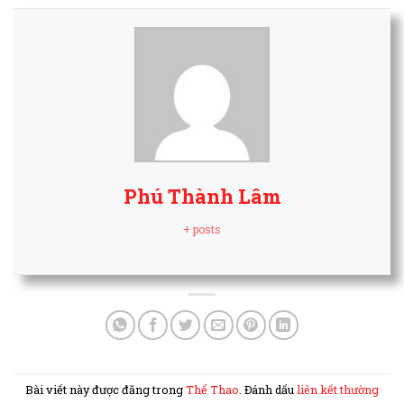
Phú Thành Lâm
+ posts
Bài viết này được đăng trong
Thể Thao
. Đánh dấu
liên kết thường