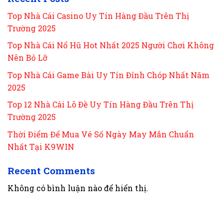
Top Nhà Cái Casino Uy Tín Hàng Đầu Trên Thị
Trường 2025
Top Nhà Cái Nổ Hũ Hot Nhất 2025 Người Chơi Không
Nên Bỏ Lỡ
Top Nhà Cái Game Bài Uy Tín Đỉnh Chóp Nhất Năm
2025
Top 12 Nhà Cái Lô Đề Uy Tín Hàng Đầu Trên Thị
Trường 2025
Thời Điểm Để Mua Vé Số Ngày May Mắn Chuẩn
Nhất Tại K9WIN
Recent Comments
Không có bình luận nào để hiển thị.