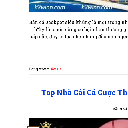
Bắn cá Jackpot siêu khủng là một trong nh
trí đầy lôi cuốn cùng cơ hội nhận thưởng gi
hấp dẫn, đây là lựa chọn hàng đầu cho ngườ
Đăng trong
Bắn Cá
Top Nhà Cái Cá Cược Th
ĐĂNG V