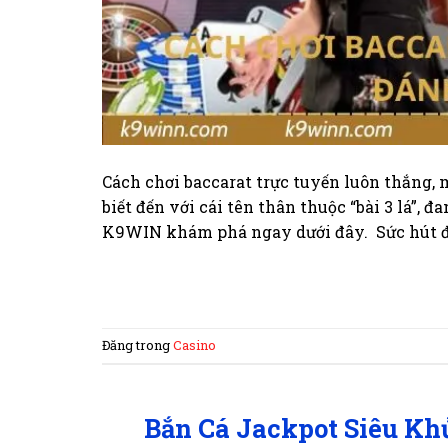
Cách chơi baccarat trực tuyến luôn thắng, 
biết đến với cái tên thân thuộc “bài 3 lá”,
K9WIN khám phá ngay dưới đây. Sức hút đế
Đăng trong
Casino
Bắn Cá Jackpot Siêu Kh