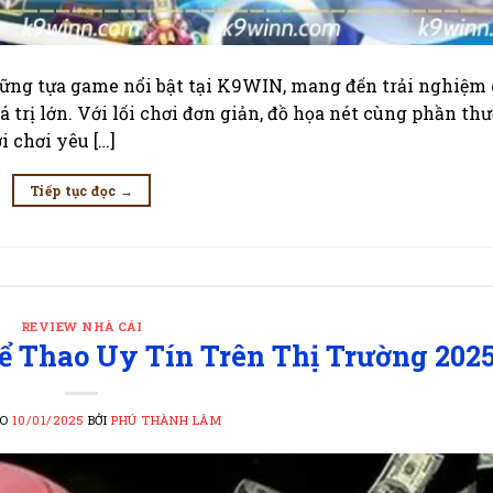
ững tựa game nổi bật tại K9WIN, mang đến trải nghiệm 
á trị lớn. Với lối chơi đơn giản, đồ họa nét cùng phần th
i chơi yêu […]
Tiếp tục đọc
→
REVIEW NHÀ CÁI
ể Thao Uy Tín Trên Thị Trường 202
ÀO
10/01/2025
BỞI
PHÚ THÀNH LÂM