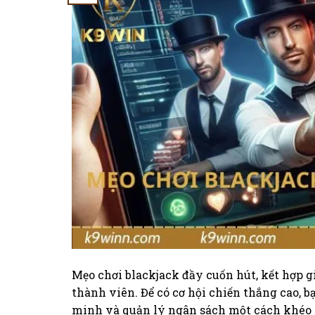
Mẹo chơi blackjack đầy cuốn hút, kết hợp g
thành viên. Để có cơ hội chiến thắng cao, 
minh và quản lý ngân sách một cách khéo l