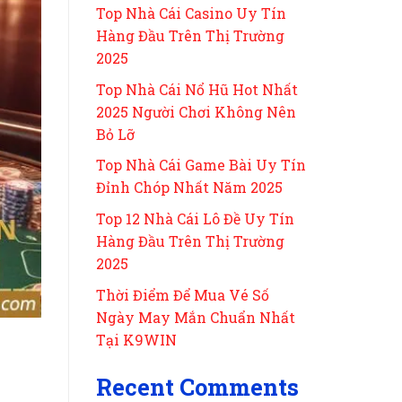
Top Nhà Cái Casino Uy Tín
Hàng Đầu Trên Thị Trường
2025
Top Nhà Cái Nổ Hũ Hot Nhất
2025 Người Chơi Không Nên
Bỏ Lỡ
Top Nhà Cái Game Bài Uy Tín
Đỉnh Chóp Nhất Năm 2025
Top 12 Nhà Cái Lô Đề Uy Tín
Hàng Đầu Trên Thị Trường
2025
Thời Điểm Để Mua Vé Số
Ngày May Mắn Chuẩn Nhất
Tại K9WIN
Recent Comments