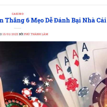
CASINO
n Thắng 6 Mẹo Dễ Đánh Bại Nhà Cái
ÀO
13/01/2025
BỞI
PHÚ THÀNH LÂM