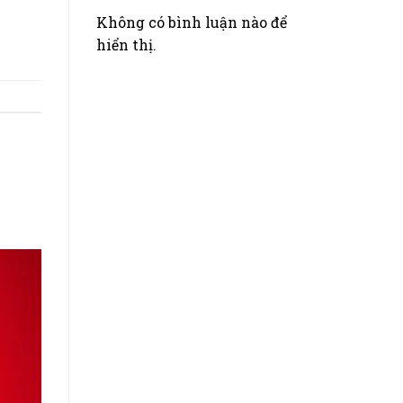
Không có bình luận nào để
hiển thị.