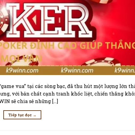
game vua” tại các sòng bạc, đã thu hút một lượng lớn t
ưng, với bản chất cạnh tranh khốc liệt, chiến thắng kh
9WIN sẽ chia sẻ những […]
Tiếp tục đọc
→