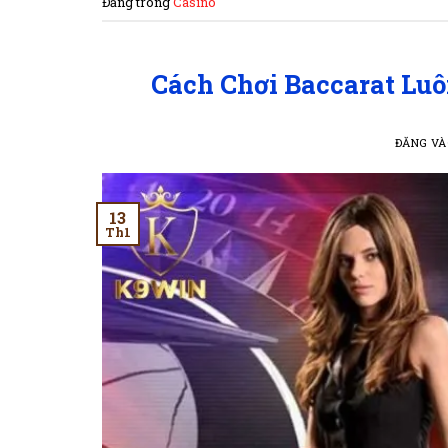
Đăng trong
Casino
Cách Chơi Baccarat Luô
ĐĂNG V
13
Th1