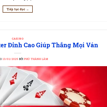
Tiếp tục đọc
→
CASINO
ker Đỉnh Cao Giúp Thắng Mọi Ván
ÀO
13/01/2025
BỞI
PHÚ THÀNH LÂM