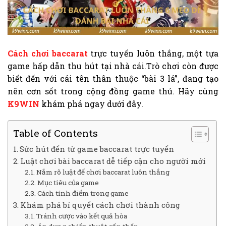
Cách chơi baccarat
trực tuyến luôn thắng, một tựa
game hấp dẫn thu hút tại nhà cái.Trò chơi còn được
biết đến với cái tên thân thuộc “bài 3 lá”, đang tạo
nên cơn sốt trong cộng đồng game thủ. Hãy cùng
K9WIN
khám phá ngay dưới đây.
Table of Contents
Sức hút đến từ game baccarat trực tuyến
Luật chơi bài baccarat dễ tiếp cận cho người mới
Nắm rõ luật để chơi baccarat luôn thắng
Mục tiêu của game
Cách tính điểm trong game
Khám phá bí quyết cách chơi thành công
Tránh cược vào kết quả hòa