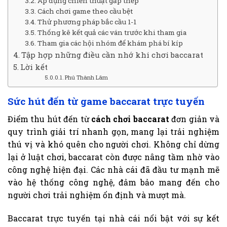
Áp dụng chiến thuật gấp thếp
Cách chơi game theo cầu bệt
Thử phương pháp bắc cầu 1-1
Thống kê kết quả các ván trước khi tham gia
Tham gia các hội nhóm để khám phá bí kíp
Tập hợp những điều cần nhớ khi chơi baccarat
Lời kết
Phú Thành Lâm
Sức hút đến từ game baccarat trực tuyến
Điểm thu hút đến từ
cách chơi baccarat
đơn giản và
quy trình giải trí nhanh gọn, mang lại trải nghiệm
thú vị và khó quên cho người chơi. Không chỉ dừng
lại ở luật chơi, baccarat còn được nâng tầm nhờ vào
công nghệ hiện đại. Các nhà cái đã đầu tư mạnh mẽ
vào hệ thống công nghệ, đảm bảo mang đến cho
người chơi trải nghiệm ổn định và mượt mà.
Baccarat trực tuyến tại nhà cái nổi bật với sự kết