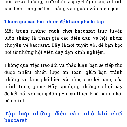
hơn về xu hướng, từ đó đưa ra quyết định cược chính
xác hơn. Tăng cơ hội thắng và nguồn vốn hiệu quả.
Tham gia các hội nhóm để khám phá bí kíp
Một trong những
cách chơi baccarat
trực tuyến
luôn thắng là tham gia các diễn đàn và hội nhóm
chuyên về baccarat. Đây là nơi tuyệt vời để bạn học
hỏi từ những hội viên dày dạn kinh nghiệm.
Thông qua việc trao đổi và thảo luận, bạn sẽ tiếp thu
được nhiều chiến lược an toàn, giúp bạn tránh
những sai lầm phổ biến và nâng cao kỹ năng của
mình trong game. Hãy tận dụng những cơ hội này
để kết nối với cộng đồng và cải thiện khả năng chơi
của mình
Tập hợp những điều cần nhớ khi chơi
baccarat