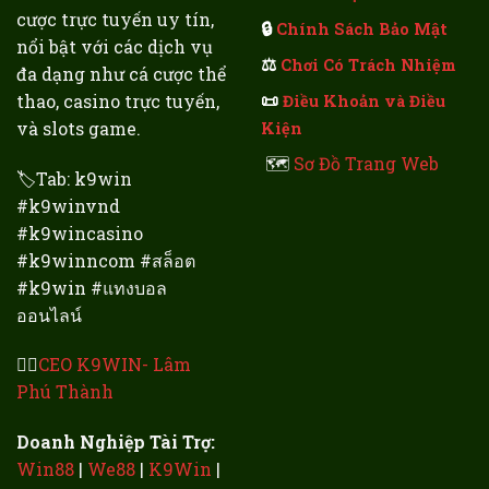
cược trực tuyến uy tín,
🔒
Chính Sách Bảo Mật
nổi bật với các dịch vụ
⚖️
Chơi Có Trách Nhiệm
đa dạng như cá cược thể
📜
thao, casino trực tuyến,
Điều Khoản và Điều
và slots game.
Kiện
🗺️
Sơ Đồ Trang Web
🏷️Tab: k9win
#k9winvnd
#k9wincasino
#k9winncom #สล็อต
#k9win #แทงบอล
ออนไลน์
👨‍⚖️
CEO K9WIN- Lâm
Phú Thành
Doanh Nghiệp Tài Trợ:
Win88
|
We88
|
K9Win
|