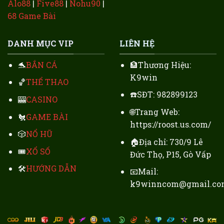
Alo88
|
Five88
|
Nohu90
|
68 Game Bài
DANH MỤC VIP
LIÊN HỆ
🐬
BẮN CÁ
🏦Thương Hiệu:
K9win
🏀
THỂ THAO
☎️SĐT: 982899123
🎰
CASINO
🌐Trang Web:
🐔
GAME BÀI
https://roost.us.com/
🎲
NỔ HŨ
🏠Địa chỉ: 730/9 Lê
🎟️
XỔ SỐ
Đức Thọ, P15, Gò Vấp
🛠️
HƯỚNG DẪN
📧Mail:
k9winncom@gmail.co