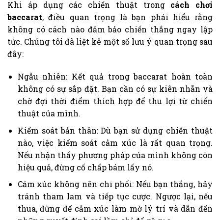
Khi áp dụng các chiến thuật trong
cách chơi
baccarat
, điều quan trọng là bạn phải hiểu rằng
không có cách nào đảm bảo chiến thắng ngay lập
tức. Chúng tôi đã liệt kê một số lưu ý quan trọng sau
đây:
Ngẫu nhiên: Kết quả trong baccarat hoàn toàn
không có sự sắp đặt. Bạn cần có sự kiên nhẫn và
chờ đợi thời điểm thích hợp để thu lợi từ chiến
thuật của mình.
Kiểm soát bản thân: Dù bạn sử dụng chiến thuật
nào, việc kiểm soát cảm xúc là rất quan trọng.
Nếu nhận thấy phương pháp của mình không còn
hiệu quả, đừng cố chấp bám lấy nó.
Cảm xúc không nên chi phối: Nếu bạn thắng, hãy
tránh tham lam và tiếp tục cược. Ngược lại, nếu
thua, đừng để cảm xúc làm mờ lý trí và dẫn đến