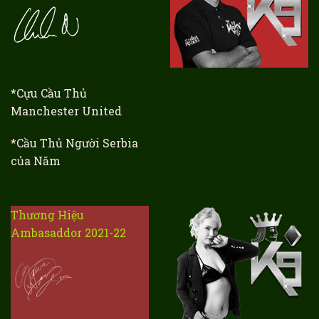
*Cựu Cầu Thủ
Manchester United
*Cầu Thủ Người Serbia
của Năm
Thương Hiệu
Ambasaddor 2021-22