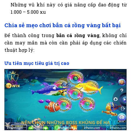
Những vũ khí này có giá nâng cấp dao động từ
1.000 – 5.000 xu
Chia sẻ mẹo chơi bắn cá rồng vàng bất bại
Để thành công trong
bắn cá rồng vàng
, không chỉ
cần may mắn mà còn cần phải áp dụng các chiến
thuật hợp lý:
Ưu tiên mục tiêu giá trị cao