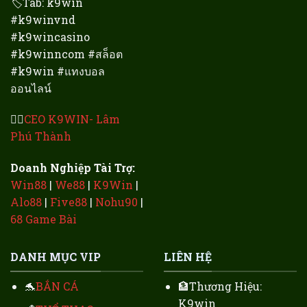
🏷️Tab: k9win
#k9winvnd
#k9wincasino
#k9winncom #สล็อต
#k9win #แทงบอล
ออนไลน์
👨‍⚖️
CEO K9WIN- Lâm
Phú Thành
Doanh Nghiệp Tài Trợ:
Win88
|
We88
|
K9Win
|
Alo88
|
Five88
|
Nohu90
|
68 Game Bài
DANH MỤC VIP
LIÊN HỆ
🐬
BẮN CÁ
🏦Thương Hiệu:
K9win