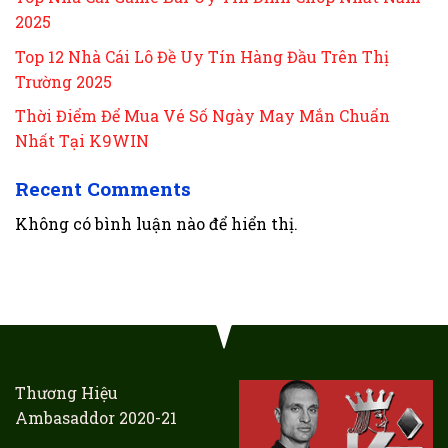
2025
Top 12 Nhà Cái Lô Đề Uy Tín Hàng Đầu Trên Thị
Trường 2025
Thời Điểm Để Mua Vé Số Ngày May Mắn Chuẩn
Nhất Tại K9WIN
Recent Comments
Không có bình luận nào để hiển thị.
Thương Hiệu
Ambasaddor 2020-21