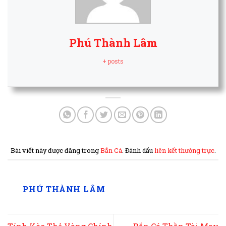
Phú Thành Lâm
+ posts
Bài viết này được đăng trong
Bắn Cá
. Đánh dấu
liên kết thường trực
.
PHÚ THÀNH LÂM