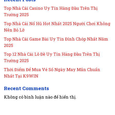
Top Nhà Cái Casino Uy Tín Hàng Đầu Trên Thị
Trường 2025
Top Nhà Cái Nổ Hũ Hot Nhất 2025 Người Chơi Không
Nên Bỏ Lỡ
Top Nhà Cái Game Bài Uy Tín Đỉnh Chóp Nhất Năm
2025
Top 12 Nhà Cái Lô Đề Uy Tín Hàng Đầu Trên Thị
Trường 2025
Thời Điểm Để Mua Vé Số Ngày May Mắn Chuẩn
Nhất Tại K9WIN
Recent Comments
Không có bình luận nào để hiển thị.