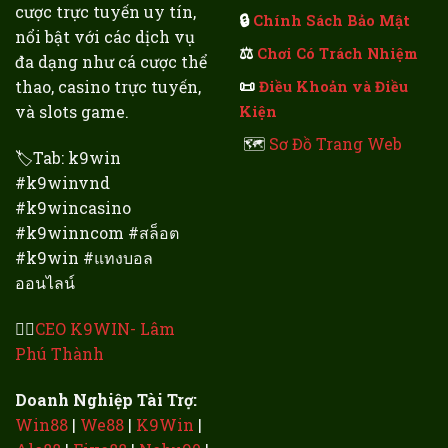
cược trực tuyến uy tín,
🔒
Chính Sách Bảo Mật
nổi bật với các dịch vụ
⚖️
Chơi Có Trách Nhiệm
đa dạng như cá cược thể
📜
thao, casino trực tuyến,
Điều Khoản và Điều
và slots game.
Kiện
🗺️
Sơ Đồ Trang Web
🏷️Tab: k9win
#k9winvnd
#k9wincasino
#k9winncom #สล็อต
#k9win #แทงบอล
ออนไลน์
👨‍⚖️
CEO K9WIN- Lâm
Phú Thành
Doanh Nghiệp Tài Trợ:
Win88
|
We88
|
K9Win
|