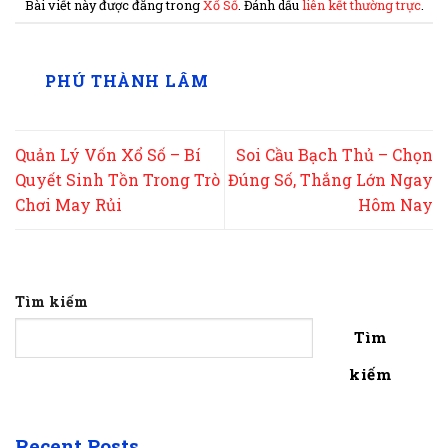
Bài viết này được đăng trong
Xổ Số
. Đánh dấu
liên kết thường trực
.
PHÚ THÀNH LÂM
Quản Lý Vốn Xổ Số – Bí
Soi Cầu Bạch Thủ – Chọn
Quyết Sinh Tồn Trong Trò
Đúng Số, Thắng Lớn Ngay
Chơi May Rủi
Hôm Nay
Tìm kiếm
Tìm
kiếm
Recent Posts