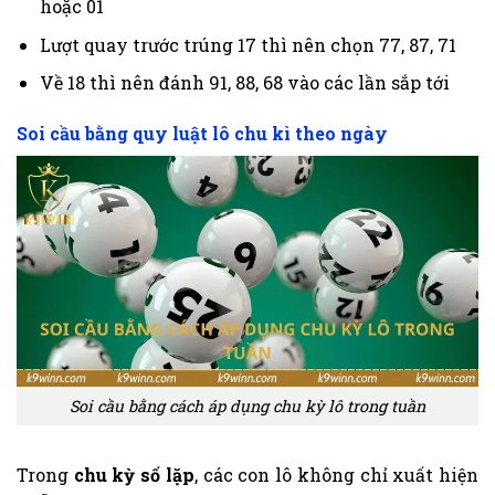
hoặc 01
Lượt quay trước trúng 17 thì nên chọn 77, 87, 71
Về 18 thì nên đánh 91, 88, 68 vào các lần sắp tới
Soi cầu bằng quy luật lô chu kì theo ngày
Soi cầu bằng cách áp dụng chu kỳ lô trong tuần
Trong
chu kỳ số lặp
, các con lô không chỉ xuất hiện