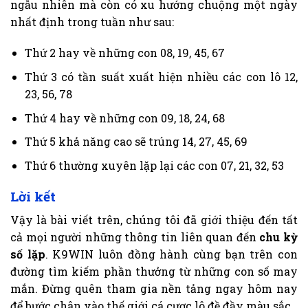
ngẫu nhiên mà còn có xu hướng chuộng một ngày
nhất định trong tuần như sau:
Thứ 2 hay về những con 08, 19, 45, 67
Thứ 3 có tần suất xuất hiện nhiều các con lô 12,
23, 56, 78
Thứ 4 hay về những con 09, 18, 24, 68
Thứ 5 khả năng cao sẽ trúng 14, 27, 45, 69
Thứ 6 thường xuyên lặp lại các con 07, 21, 32, 53
Lời kết
Vậy là bài viết trên, chúng tôi đã giới thiệu đến tất
cả mọi người những thông tin liên quan đến
chu kỳ
số lặp
. K9WIN luôn đồng hành cùng bạn trên con
đường tìm kiếm phần thưởng từ những con số may
mắn. Đừng quên tham gia nền tảng ngay hôm nay
để bước chân vào thế giới cá cược lô đề đầy màu sắc.