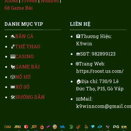
Alo88
|
Five88
|
Nohu90
|
68 Game Bài
DANH MỤC VIP
LIÊN HỆ
🐬
BẮN CÁ
🏦Thương Hiệu:
K9win
🏀
THỂ THAO
☎️SĐT: 982899123
🎰
CASINO
🌐Trang Web:
🐔
GAME BÀI
https://roost.us.com/
🎲
NỔ HŨ
🏠Địa chỉ: 730/9 Lê
🎟️
XỔ SỐ
Đức Thọ, P15, Gò Vấp
🛠️
HƯỚNG DẪN
📧Mail:
k9winncom@gmail.co