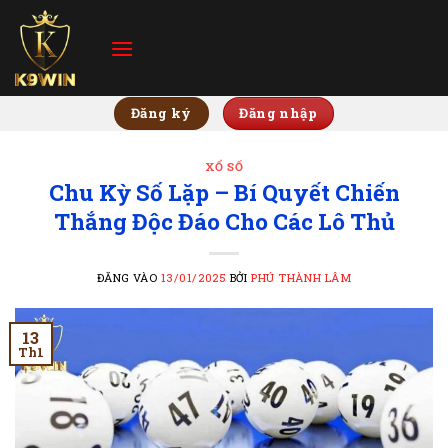
Bỏ
qua
nội
dung
Đăng ký
Đăng nhập
XỔ SỐ
Chu Kỳ Số Lặp – Bí Quyết Chiến
Thắng Độc Đáo Cho Các Lô Thủ
ĐĂNG VÀO
13/01/2025
BỞI
PHÚ THÀNH LÂM
13
Th1