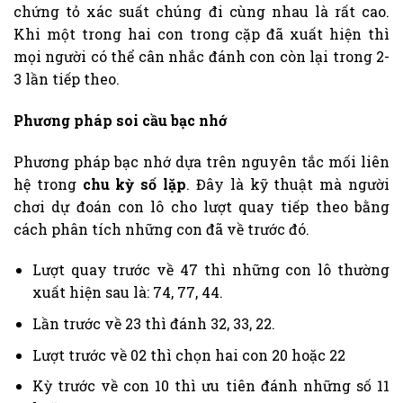
chứng tỏ xác suất chúng đi cùng nhau là rất cao.
Khi một trong hai con trong cặp đã xuất hiện thì
mọi người có thể cân nhắc đánh con còn lại trong 2-
3 lần tiếp theo.
Phương pháp soi cầu bạc nhớ
Phương pháp bạc nhớ dựa trên nguyên tắc mối liên
hệ trong
chu kỳ số lặp
. Đây là kỹ thuật mà người
chơi dự đoán con lô cho lượt quay tiếp theo bằng
cách phân tích những con đã về trước đó.
Lượt quay trước về 47 thì những con lô thường
xuất hiện sau là: 74, 77, 44.
Lần trước về 23 thì đánh 32, 33, 22.
Lượt trước về 02 thì chọn hai con 20 hoặc 22
Kỳ trước về con 10 thì ưu tiên đánh những số 11