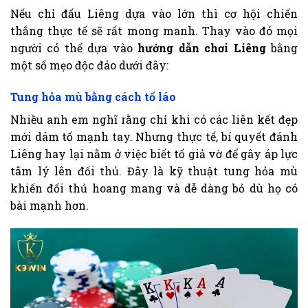
Nếu chỉ đấu Liêng dựa vào lớn thì cơ hội chiến
thắng thực tế sẽ rất mong manh. Thay vào đó mọi
người có thể dựa vào
hướng dẫn chơi Liêng
bằng
một số mẹo độc đáo dưới đây:
Tung hỏa mù bằng cách tố láo
Nhiều anh em nghĩ rằng chỉ khi có các liên kết đẹp
mới dám tố mạnh tay. Nhưng thực tế, bí quyết đánh
Liêng hay lại nằm ở việc biết tố giả vờ để gây áp lực
tâm lý lên đối thủ. Đây là kỹ thuật tung hỏa mù
khiến đối thủ hoang mang và dễ dàng bỏ dù họ có
bài mạnh hơn.