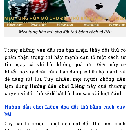
Mẹo tung hỏa mù cho đối thủ bằng cách tố liều
Trong những ván đấu mà bạn nhận thấy đối thủ có
phần thận trọng thì hãy mạnh dạn tố một cách tự
tin ngay cả khi bài không quá lớn. Điều này sẽ
khiến họ suy đoán rằng bạn đang sở hữu bộ mạnh và
dễ dàng rút lui. Tuy nhiên, mọi người không nên
lạm dụng
Hướng dẫn chơi Liêng
này quá thường
xuyên vì đối thủ sẽ dễ bắt bài bạn sau vài lượt đánh.
Hướng dẫn chơi Liêng dọa đối thủ bằng cách cáy
bài
Cáy bài là chiến thuật dọa nạt đối thủ một cách