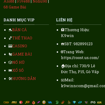
Alo88
|
Five88
|
Nohu90
|
68 Game Bài
DANH MỤC VIP
LIÊN HỆ
🐬
BẮN CÁ
🏦Thương Hiệu:
K9win
🏀
THỂ THAO
☎️SĐT: 982899123
🎰
CASINO
🌐Trang Web:
🐔
GAME BÀI
https://roost.us.com/
🎲
NỔ HŨ
🏠Địa chỉ: 730/9 Lê
🎟️
XỔ SỐ
Đức Thọ, P15, Gò Vấp
🛠️
HƯỚNG DẪN
📧Mail:
k9winncom@gmail.co