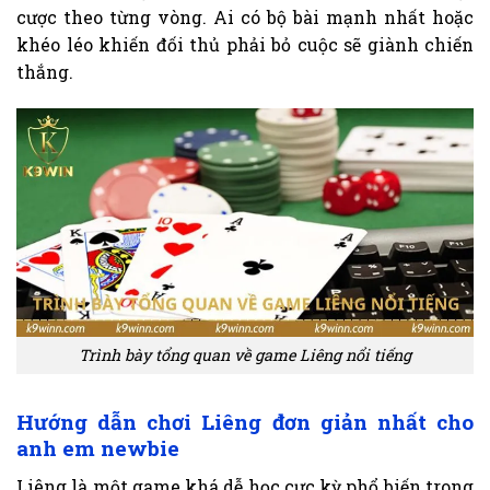
cược theo từng vòng. Ai có bộ bài mạnh nhất hoặc
khéo léo khiến đối thủ phải bỏ cuộc sẽ giành chiến
thắng.
Trình bày tổng quan về game Liêng nổi tiếng
Hướng dẫn chơi Liêng đơn giản nhất cho
anh em newbie
Liêng là một game khá dễ học cực kỳ phổ biến trong