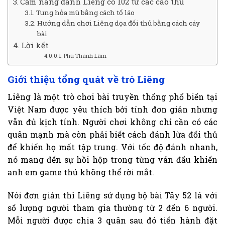
Cẩm nang đánh Liêng có 102 từ các cao thủ
Tung hỏa mù bằng cách tố láo
Hướng dẫn chơi Liêng dọa đối thủ bằng cách cáy
bài
Lời kết
Phú Thành Lâm
Giới thiệu tổng quát về trò Liêng
Liêng là một trò chơi bài truyền thống phổ biến tại
Việt Nam được yêu thích bởi tính đơn giản nhưng
vẫn đủ kịch tính. Người chơi không chỉ cần có các
quân mạnh mà còn phải biết cách đánh lừa đối thủ
để khiến họ mất tập trung. Với tốc độ đánh nhanh,
nó mang đến sự hồi hộp trong từng ván đấu khiến
anh em game thủ không thể rời mắt.
Nói đơn giản thì Liêng sử dụng bộ bài Tây 52 lá với
số lượng người tham gia thường từ 2 đến 6 người.
Mỗi người được chia 3 quân sau đó tiến hành đặt