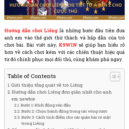
Hướng dẫn chơi Liêng
là những bước đầu tiên đưa
anh em vào thế giới thử thách và hấp dẫn của trò
chơi bài. Bài viết này,
K9WIN
sẽ giúp bạn hiểu rõ
hơn về cách chơi kèm với các chiến thuật hiệu quả
từ đó chinh phục mọi đối thủ, cùng khám phá ngay.
Table of Contents
Giới thiệu tổng quát về trò Liêng
Hướng dẫn chơi Liêng đơn giản nhất cho anh
em newbie
Bước 1: Khởi động ván đấu
Bước 2: Chọn hành động trong các vòng cược
Bước 3: Cách tính điểm cho các quân bài có mặt
trong Liêng