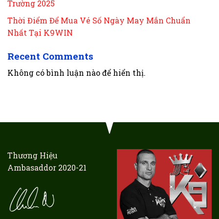
Trường 2025
Thời Điểm Để Mua Vé Số Ngày May Mắn Chuẩn
Nhất Tại K9WIN
Recent Comments
Không có bình luận nào để hiển thị.
Thương Hiệu
Ambasaddor 2020-21