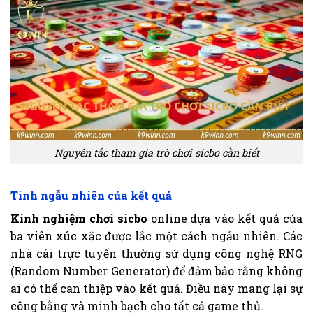
Nguyên tắc tham gia trò chơi sicbo cần biết
Tính ngẫu nhiên của kết quả
Kinh nghiệm chơi sicbo
online dựa vào kết quả của
ba viên xúc xắc được lắc một cách ngẫu nhiên. Các
nhà cái trực tuyến thường sử dụng công nghệ RNG
(Random Number Generator) để đảm bảo rằng không
ai có thể can thiệp vào kết quả. Điều này mang lại sự
công bằng và minh bạch cho tất cả game thủ.