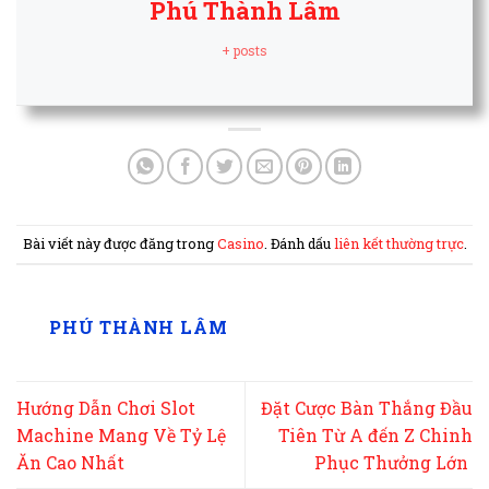
Phú Thành Lâm
+ posts
Bài viết này được đăng trong
Casino
. Đánh dấu
liên kết thường trực
.
PHÚ THÀNH LÂM
Hướng Dẫn Chơi Slot
Đặt Cược Bàn Thắng Đầu
Machine Mang Về Tỷ Lệ
Tiên Từ A đến Z Chinh
Ăn Cao Nhất
Phục Thưởng Lớn