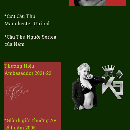
*Cựu Cầu Thủ
Manchester United
*Cầu Thủ Người Serbia
của Năm
Thương Hiệu
Ambasaddor 2021-22
*Giành giải thưởng AV
số 1 năm 2005