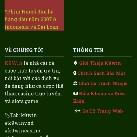
*Phim Người đàn bà
hàng đầu năm 2007 ở
Indonesia và Đài Loan
VỀ CHÚNG TÔI
THÔNG TIN
K9Win
là nhà cái cá
🌟
Giới Thiệu K9win
cược trực tuyến uy tín,
🔒
Chính Sách Bảo Mật
nổi bật với các dịch vụ
⚖️
Chơi Có Trách Nhiệm
đa dạng như cá cược thể
📜
thao, casino trực tuyến,
Điều Khoản và Điều
và slots game.
Kiện
🗺️
Sơ Đồ Trang Web
🏷️Tab: k9win
#k9winvnd
#k9wincasino