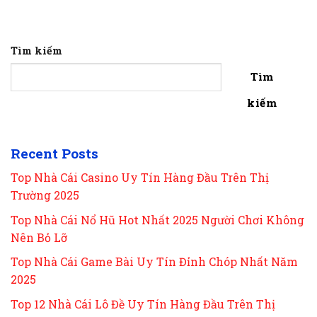
Tìm kiếm
Tìm
kiếm
Recent Posts
Top Nhà Cái Casino Uy Tín Hàng Đầu Trên Thị
Trường 2025
Top Nhà Cái Nổ Hũ Hot Nhất 2025 Người Chơi Không
Nên Bỏ Lỡ
Top Nhà Cái Game Bài Uy Tín Đỉnh Chóp Nhất Năm
2025
Top 12 Nhà Cái Lô Đề Uy Tín Hàng Đầu Trên Thị