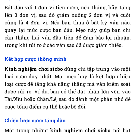
Bắt đầu với 1 đơn vị tiền cược, nếu thắng, hãy tăng
lên 3 đơn vị, sau đó giảm xuống 2 đơn vị và cuối
cùng là 4 đơn vị. Nếu bạn thua ở bất kỳ ván nào,
quay lại mức cược ban đầu. Mẹo này giúp bạn chỉ
cần thắng hai ván đầu tiên để đảm bảo lợi nhuận,
trong khi rủi ro ở các ván sau đã được giảm thiểu.
Kết hợp cược thông minh
Kinh nghiệm chơi sicbo
đừng chỉ tập trung vào một
loại cược duy nhất. Một mẹo hay là kết hợp nhiều
loại cược để tăng khả năng thắng mà vẫn kiểm soát
được rủi ro. Ví dụ, bạn có thể đặt phần lớn vốn vào
Tài/Xỉu hoặc Chẵn/Lẻ, sau đó dành một phần nhỏ để
cược tổng điểm cụ thể hoặc bộ đôi.
Chiến lược cược tăng dần
Một trong những
kinh nghiệm chơi sicbo
nổi bật