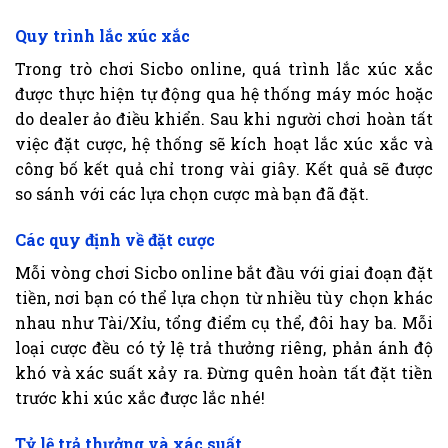
Quy trình lắc xúc xắc
Trong trò chơi Sicbo online, quá trình lắc xúc xắc
được thực hiện tự động qua hệ thống máy móc hoặc
do dealer ảo điều khiển. Sau khi người chơi hoàn tất
việc đặt cược, hệ thống sẽ kích hoạt lắc xúc xắc và
công bố kết quả chỉ trong vài giây. Kết quả sẽ được
so sánh với các lựa chọn cược mà bạn đã đặt.
Các quy định về đặt cược
Mỗi vòng chơi Sicbo online bắt đầu với giai đoạn đặt
tiền, nơi bạn có thể lựa chọn từ nhiều tùy chọn khác
nhau như Tài/Xỉu, tổng điểm cụ thể, đôi hay ba. Mỗi
loại cược đều có tỷ lệ trả thưởng riêng, phản ánh độ
khó và xác suất xảy ra. Đừng quên hoàn tất đặt tiền
trước khi xúc xắc được lắc nhé!
Tỷ lệ trả thưởng và xác suất