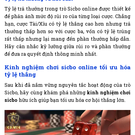
Tỷ lệ trả thưởng trong trò Sicbo online được thiết kế
để phản ánh mức độ rủi ro của từng loại cược. Chẳng
hạn, cược Tài/Xỉu có tỷ lệ thắng cao hơn nhưng trả
thưởng thấp hơn so với cược ba, vốn có tỷ lệ trúng
rất thấp nhưng lại mang đến phần thưởng hấp dẫn.
Hãy cân nhắc kỹ lưỡng giữa rủi ro và phần thưởng
để đưa ra quyết định thông minh nhất.
Kinh nghiệm chơi sicbo online tối ưu hóa
tỷ lệ thắng
Sau khi đã nắm vững nguyên tắc hoạt động của trò
Sicbo, hãy cùng khám phá những
kinh nghiệm chơi
sicbo
hữu ích giúp bạn tối ưu hóa cơ hội thắng lớn.