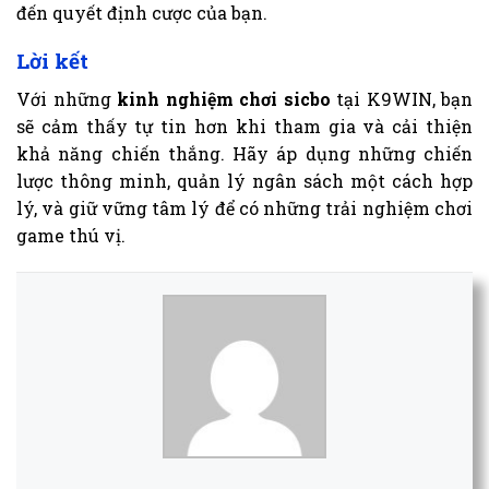
đến quyết định cược của bạn.
Lời kết
Với những
kinh nghiệm chơi sicbo
tại K9WIN, bạn
sẽ cảm thấy tự tin hơn khi tham gia và cải thiện
khả năng chiến thắng. Hãy áp dụng những chiến
lược thông minh, quản lý ngân sách một cách hợp
lý, và giữ vững tâm lý để có những trải nghiệm chơi
game thú vị.