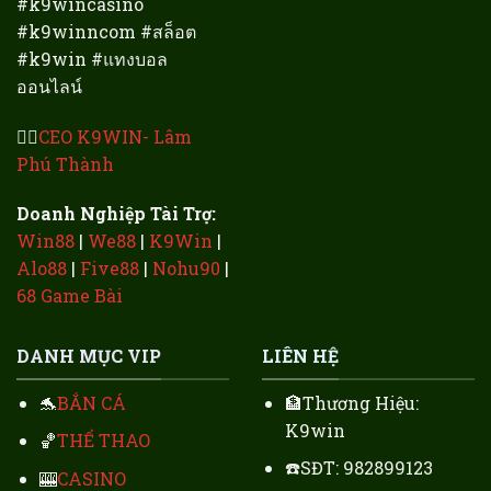
#k9wincasino
#k9winncom #สล็อต
#k9win #แทงบอล
ออนไลน์
👨‍⚖️
CEO K9WIN- Lâm
Phú Thành
Doanh Nghiệp Tài Trợ:
Win88
|
We88
|
K9Win
|
Alo88
|
Five88
|
Nohu90
|
68 Game Bài
DANH MỤC VIP
LIÊN HỆ
🐬
BẮN CÁ
🏦Thương Hiệu:
K9win
🏀
THỂ THAO
☎️SĐT: 982899123
🎰
CASINO