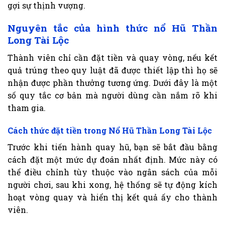
gợi sự thịnh vượng.
Nguyên tắc của hình thức nổ Hũ Thần
Long Tài Lộc
Thành viên chỉ cần đặt tiền và quay vòng, nếu kết
quả trúng theo quy luật đã được thiết lập thì họ sẽ
nhận được phần thưởng tương ứng. Dưới đây là một
số quy tắc cơ bản mà người dùng cần nắm rõ khi
tham gia.
Cách thức đặt tiền trong Nổ Hũ Thần Long Tài Lộc
Trước khi tiến hành quay hũ, bạn sẽ bắt đầu bằng
cách đặt một mức dự đoán nhất định. Mức này có
thể điều chỉnh tùy thuộc vào ngân sách của mỗi
người chơi, sau khi xong, hệ thống sẽ tự động kích
hoạt vòng quay và hiển thị kết quả ấy cho thành
viên.