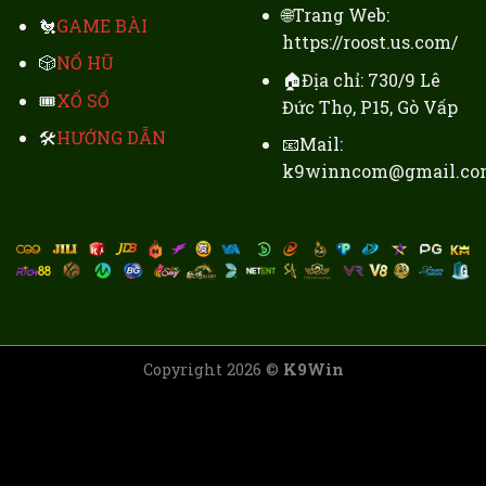
🌐Trang Web:
🐔
GAME BÀI
https://roost.us.com/
🎲
NỔ HŨ
🏠Địa chỉ: 730/9 Lê
🎟️
XỔ SỐ
Đức Thọ, P15, Gò Vấp
🛠️
HƯỚNG DẪN
📧Mail:
k9winncom@gmail.co
Copyright 2026 ©
K9Win