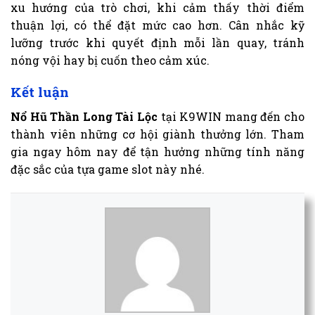
xu hướng của trò chơi, khi cảm thấy thời điểm
thuận lợi, có thể đặt mức cao hơn. Cân nhắc kỹ
lưỡng trước khi quyết định mỗi lần quay, tránh
nóng vội hay bị cuốn theo cảm xúc.
Kết luận
Nổ Hũ Thần Long Tài Lộc
tại K9WIN mang đến cho
thành viên những cơ hội giành thưởng lớn. Tham
gia ngay hôm nay để tận hưởng những tính năng
đặc sắc của tựa game slot này nhé.