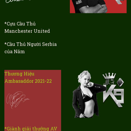
*Cựu Cầu Thủ
Manchester United
*Cầu Thủ Người Serbia
của Năm
Thương Hiệu
Ambasaddor 2021-22
*Giành giải thưởng AV