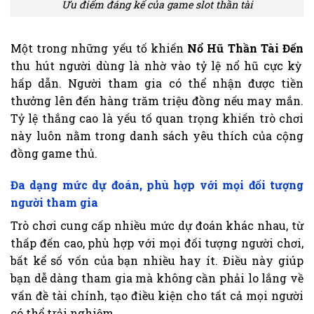
Ưu điểm đáng kể của game slot thần tài
Một trong những yếu tố khiến
Nổ Hũ Thần Tài Đến
thu hút người dùng là nhờ vào tỷ lệ nổ hũ cực kỳ
hấp dẫn. Người tham gia có thể nhận được tiền
thưởng lên đến hàng trăm triệu đồng nếu may mắn.
Tỷ lệ thắng cao là yếu tố quan trọng khiến trò chơi
này luôn nằm trong danh sách yêu thích của cộng
đồng game thủ.
Đa dạng mức dự đoán, phù hợp với mọi đối tượng
người tham gia
Trò chơi cung cấp nhiều mức dự đoán khác nhau, từ
thấp đến cao, phù hợp với mọi đối tượng người chơi,
bất kể số vốn của bạn nhiều hay ít. Điều này giúp
bạn dễ dàng tham gia mà không cần phải lo lắng về
vấn đề tài chính, tạo điều kiện cho tất cả mọi người
có thể trải nghiệm.