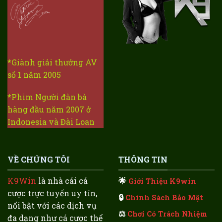
*Giành giải thưởng AV
số 1 năm 2005
*Phim Người đàn bà
hàng đầu năm 2007 ở
Indonesia và Đài Loan
VỀ CHÚNG TÔI
THÔNG TIN
K9Win
là nhà cái cá
🌟
Giới Thiệu K9win
cược trực tuyến uy tín,
🔒
Chính Sách Bảo Mật
nổi bật với các dịch vụ
⚖️
Chơi Có Trách Nhiệm
đa dạng như cá cược thể