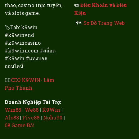
📜
thao, casino trực tuyến,
Điều Khoản và Điều
và slots game.
Kiện
🗺️
Sơ Đồ Trang Web
🏷️Tab: k9win
#k9winvnd
#k9wincasino
#k9winncom #สล็อต
#k9win #แทงบอล
ออนไลน์
👨‍⚖️
CEO K9WIN- Lâm
Phú Thành
Doanh Nghiệp Tài Trợ:
Win88
|
We88
|
K9Win
|
Alo88
|
Five88
|
Nohu90
|
68 Game Bài