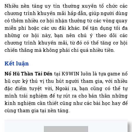
Nhiều nền tảng uy tín thường xuyên tổ chức các
chương trình khuyến mãi hấp dẫn, giúp người dùng
có thêm nhiều cơ hội nhận thưởng từ các vòng quay
miễn phí hoặc các ưu đãi khác. Để tận dụng tối đa
những cơ hội này, bạn nên chú ý theo dõi các
chương trình khuyến mãi, từ đó có thể tăng cơ hội
chiến thắng mà không phải chi quá nhiều tiền.
Kết luận
Nổ Hũ Thần Tài Đến
tại K9WIN luôn là tựa game nổ
hũ cực kỳ thú vị thu hút người tham gia, với nhiều
đặc điểm tuyệt vời, Ngoài ra, bạn cũng có thể tự
mình trải nghiệm để tự rút ra cho bản thân những
kinh nghiệm cần thiết cũng như các bài học hay để
cùng tham gia tại nền tảng.