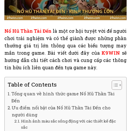
Nổ Hũ Thần Tài Đến
là một cơ hội tuyệt vời để người
chơi trải nghiệm và có thể giành được những phần
thưởng giá trị lớn thông qua các biểu tượng may
mắn trong game. Bài viết dưới đây của
K9WIN
sẽ
hướng dẫn chi tiết cách chơi và cung cấp các thông
tin hữu ích liên quan đến tựa game này.
Table of Contents
Tổng quan về hình thức game Nổ Hũ Thần Tài
Đến
Ưu điểm nổi bật của Nổ Hũ Thần Tài Đến cho
người dùng
Hình ảnh màu sắc sống động với các thiết kế đặc
sắc