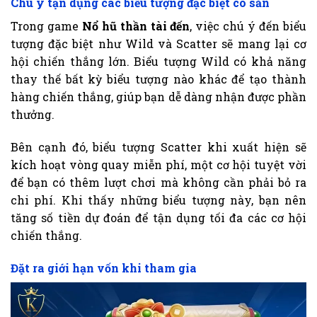
Chú ý tận dụng các biểu tượng đặc biệt có sẵn
Trong game
Nổ hũ thần tài đến
, việc chú ý đến biểu
tượng đặc biệt như Wild và Scatter sẽ mang lại cơ
hội chiến thắng lớn. Biểu tượng Wild có khả năng
thay thế bất kỳ biểu tượng nào khác để tạo thành
hàng chiến thắng, giúp bạn dễ dàng nhận được phần
thưởng.
Bên cạnh đó, biểu tượng Scatter khi xuất hiện sẽ
kích hoạt vòng quay miễn phí, một cơ hội tuyệt vời
để bạn có thêm lượt chơi mà không cần phải bỏ ra
chi phí. Khi thấy những biểu tượng này, bạn nên
tăng số tiền dự đoán để tận dụng tối đa các cơ hội
chiến thắng.
Đặt ra giới hạn vốn khi tham gia