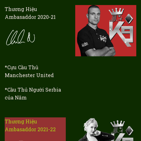
Thương Hiệu
Ambasaddor 2020-21
*Cựu Cầu Thủ
Manchester United
*Cầu Thủ Người Serbia
của Năm
Thương Hiệu
Ambasaddor 2021-22